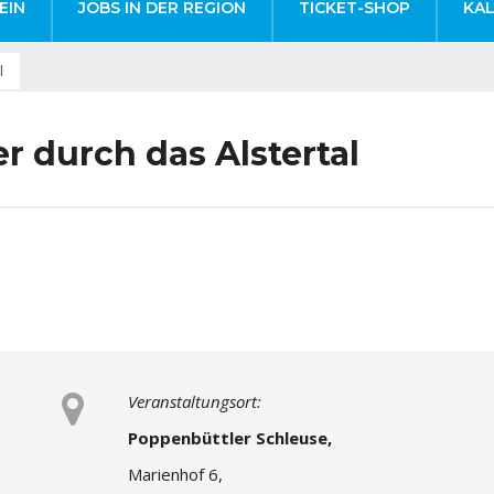
EIN
JOBS IN DER REGION
TICKET-SHOP
KA
l
r durch das Alstertal
Veranstaltungsort:
Poppenbüttler Schleuse,
Marienhof 6,