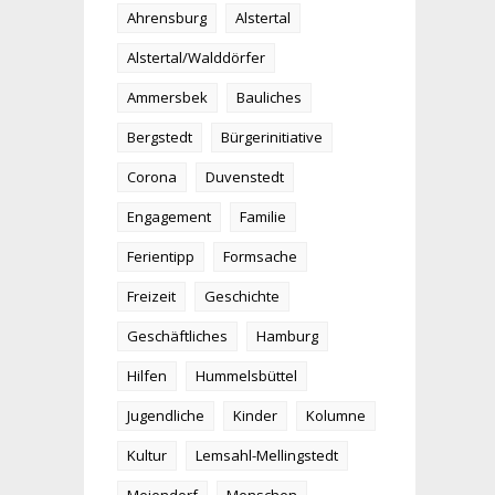
Ahrensburg
Alstertal
Alstertal/Walddörfer
Ammersbek
Bauliches
Bergstedt
Bürgerinitiative
Corona
Duvenstedt
Engagement
Familie
Ferientipp
Formsache
Freizeit
Geschichte
Geschäftliches
Hamburg
Hilfen
Hummelsbüttel
Jugendliche
Kinder
Kolumne
Kultur
Lemsahl-Mellingstedt