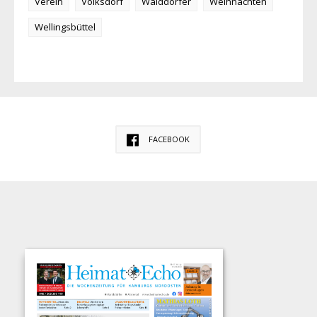
Verein
Volksdorf
Walddörfer
Weihnachten
Wellingsbüttel
FACEBOOK