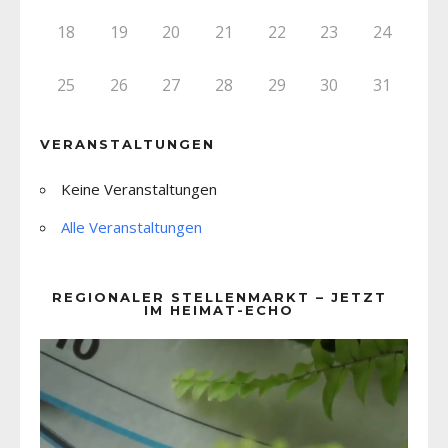
18
19
20
21
22
23
24
25
26
27
28
29
30
31
VERANSTALTUNGEN
Keine Veranstaltungen
Alle Veranstaltungen
REGIONALER STELLENMARKT – JETZT
IM HEIMAT-ECHO
Video-
Player