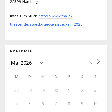
22399 Hamburg.
Infos zum Stück:
https://www.thalia-
theater.de/stueck/rueckenbruecken–2022
KALENDER
M
D
M
D
F
S
S
27
28
29
30
1
2
3
4
5
6
7
8
9
10