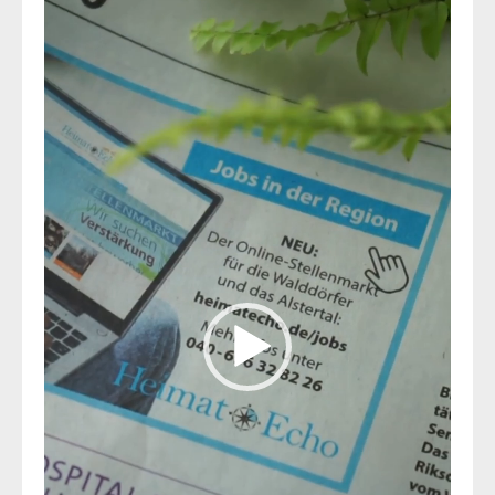
Video-
Player