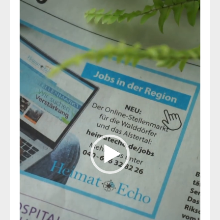
Video-
Player