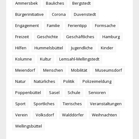
Ammersbek
Bauliches
Bergstedt
Bürgerinitiative
Corona
Duvenstedt
Engagement
Familie
Ferientipp
Formsache
Freizeit
Geschichte
Geschäftliches
Hamburg
Hilfen
Hummelsbüttel
Jugendliche
Kinder
Kolumne
Kultur
Lemsahl-Mellingstedt
Meiendorf
Menschen
Mobilität
Museumsdorf
Natur
Natürliches
Politik
Polizeimeldung
Poppenbüttel
Sasel
Schule
Senioren
Sport
Sportliches
Tierisches
Veranstaltungen
Verein
Volksdorf
Walddörfer
Weihnachten
Wellingsbüttel