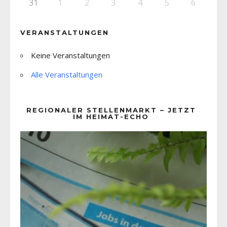
31
1
2
3
4
5
6
VERANSTALTUNGEN
Keine Veranstaltungen
Alle Veranstaltungen
REGIONALER STELLENMARKT – JETZT
IM HEIMAT-ECHO
Video-
Player