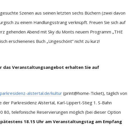
usgesuchte Szenen aus seinen letzten sechs Büchern (zwei davon
rgisch zu einem Handlungsstrang verknüpft. Freuen Sie sich auf
 Herz gehenden Abend mit Sky du Monts neuem Programm „THE
isch erschienenes Buch „Ungeschönt“ nicht zu kurz!
er das Veranstaltungsangebot erhalten Sie auf
arkresidenz-alstertal.de/kultur
(print@home-Ticket), täglich von
er Parkresidenz Alstertal, Karl-Lippert-Stieg 1. S-Bahn
0 80, telefonische Reservierungen möglich (bei dieser Option
 spätestens 18.15 Uhr am Veranstaltungstag am Empfang