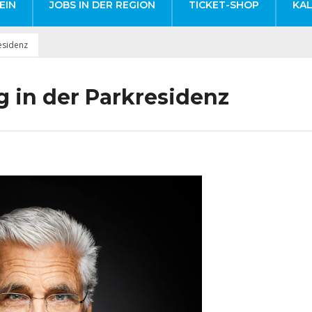
EIN
JOBS IN DER REGION
TICKET-SHOP
KA
esidenz
 in der Parkresidenz