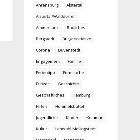
Ahrensburg
Alstertal
Alstertal/Walddörfer
Ammersbek
Bauliches
Bergstedt
Bürgerinitiative
Corona
Duvenstedt
Engagement
Familie
Ferientipp
Formsache
Freizeit
Geschichte
Geschäftliches
Hamburg
Hilfen
Hummelsbüttel
Jugendliche
Kinder
Kolumne
Kultur
Lemsahl-Mellingstedt