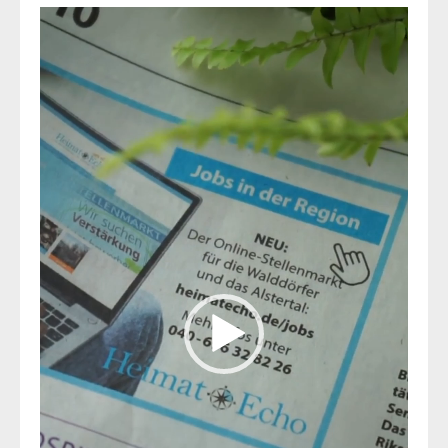
Video-
Player