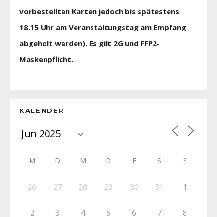
vorbestellten Karten jedoch bis spätestens
18.15 Uhr am Veranstaltungstag am Empfang
abgeholt werden). Es gilt 2G und FFP2-
Maskenpflicht.
KALENDER
M
D
M
D
F
S
S
26
27
28
29
30
31
1
2
3
4
5
6
7
8