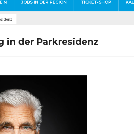
EIN
JOBS IN DER REGION
TICKET-SHOP
KA
esidenz
 in der Parkresidenz