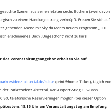
usgesuchte Szenen aus seinen letzten sechs Büchern (zwei davon
rgisch zu einem Handlungsstrang verknüpft. Freuen Sie sich auf
 Herz gehenden Abend mit Sky du Monts neuem Programm „THE
isch erschienenes Buch „Ungeschönt“ nicht zu kurz!
er das Veranstaltungsangebot erhalten Sie auf
arkresidenz-alstertal.de/kultur
(print@home-Ticket), täglich von
er Parkresidenz Alstertal, Karl-Lippert-Stieg 1. S-Bahn
0 80, telefonische Reservierungen möglich (bei dieser Option
 spätestens 18.15 Uhr am Veranstaltungstag am Empfang