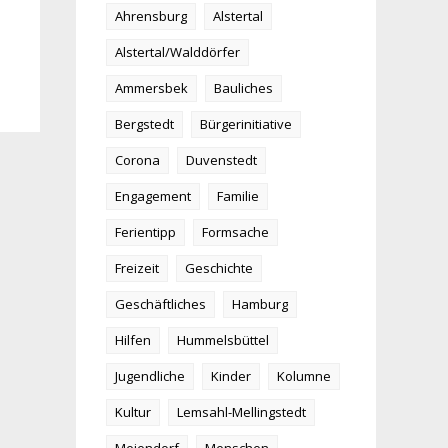
Ahrensburg
Alstertal
Alstertal/Walddörfer
Ammersbek
Bauliches
Bergstedt
Bürgerinitiative
Corona
Duvenstedt
Engagement
Familie
Ferientipp
Formsache
Freizeit
Geschichte
Geschäftliches
Hamburg
Hilfen
Hummelsbüttel
Jugendliche
Kinder
Kolumne
Kultur
Lemsahl-Mellingstedt