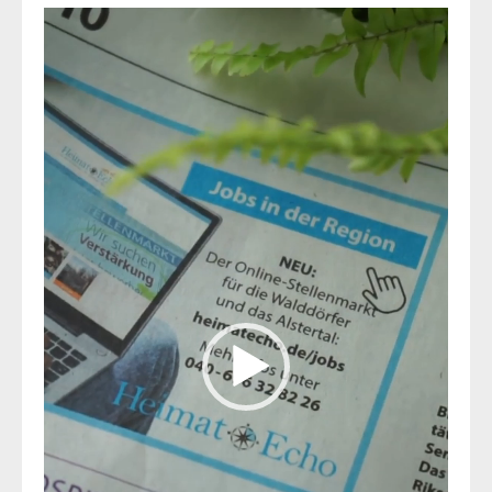
Video-
Player