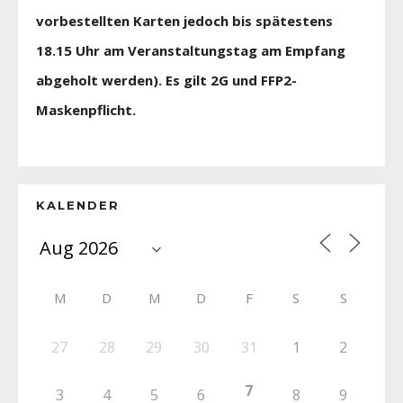
vorbestellten Karten jedoch bis spätestens
18.15 Uhr am Veranstaltungstag am Empfang
abgeholt werden). Es gilt 2G und FFP2-
Maskenpflicht.
KALENDER
M
D
M
D
F
S
S
27
28
29
30
31
1
2
7
3
4
5
6
8
9