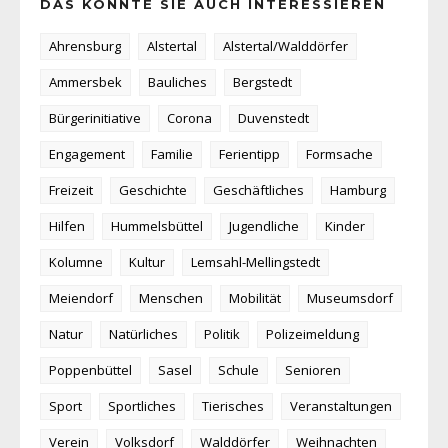
DAS KÖNNTE SIE AUCH INTERESSIEREN
Ahrensburg
Alstertal
Alstertal/Walddörfer
Ammersbek
Bauliches
Bergstedt
Bürgerinitiative
Corona
Duvenstedt
Engagement
Familie
Ferientipp
Formsache
Freizeit
Geschichte
Geschäftliches
Hamburg
Hilfen
Hummelsbüttel
Jugendliche
Kinder
Kolumne
Kultur
Lemsahl-Mellingstedt
Meiendorf
Menschen
Mobilität
Museumsdorf
Natur
Natürliches
Politik
Polizeimeldung
Poppenbüttel
Sasel
Schule
Senioren
Sport
Sportliches
Tierisches
Veranstaltungen
Verein
Volksdorf
Walddörfer
Weihnachten