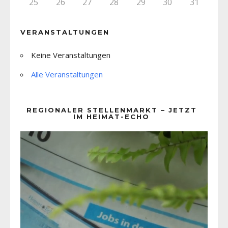
25
26
27
28
29
30
31
VERANSTALTUNGEN
Keine Veranstaltungen
Alle Veranstaltungen
REGIONALER STELLENMARKT – JETZT
IM HEIMAT-ECHO
Video-
Player