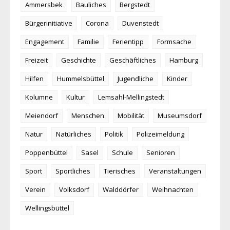
Ammersbek
Bauliches
Bergstedt
Bürgerinitiative
Corona
Duvenstedt
Engagement
Familie
Ferientipp
Formsache
Freizeit
Geschichte
Geschäftliches
Hamburg
Hilfen
Hummelsbüttel
Jugendliche
Kinder
Kolumne
Kultur
Lemsahl-Mellingstedt
Meiendorf
Menschen
Mobilität
Museumsdorf
Natur
Natürliches
Politik
Polizeimeldung
Poppenbüttel
Sasel
Schule
Senioren
Sport
Sportliches
Tierisches
Veranstaltungen
Verein
Volksdorf
Walddörfer
Weihnachten
Wellingsbüttel