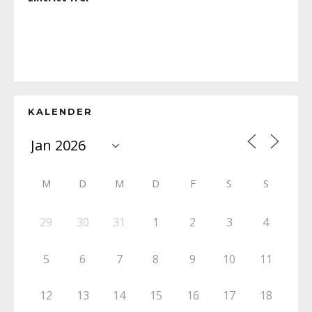
KALENDER
M
D
M
D
F
S
S
29
30
31
1
2
3
4
5
6
7
8
9
10
11
12
13
14
15
16
17
18