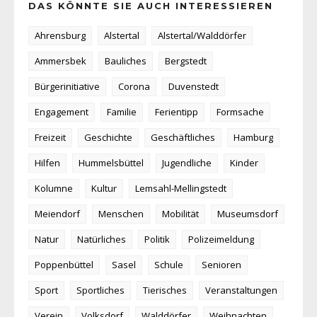
DAS KÖNNTE SIE AUCH INTERESSIEREN
Ahrensburg
Alstertal
Alstertal/Walddörfer
Ammersbek
Bauliches
Bergstedt
Bürgerinitiative
Corona
Duvenstedt
Engagement
Familie
Ferientipp
Formsache
Freizeit
Geschichte
Geschäftliches
Hamburg
Hilfen
Hummelsbüttel
Jugendliche
Kinder
Kolumne
Kultur
Lemsahl-Mellingstedt
Meiendorf
Menschen
Mobilität
Museumsdorf
Natur
Natürliches
Politik
Polizeimeldung
Poppenbüttel
Sasel
Schule
Senioren
Sport
Sportliches
Tierisches
Veranstaltungen
Verein
Volksdorf
Walddörfer
Weihnachten