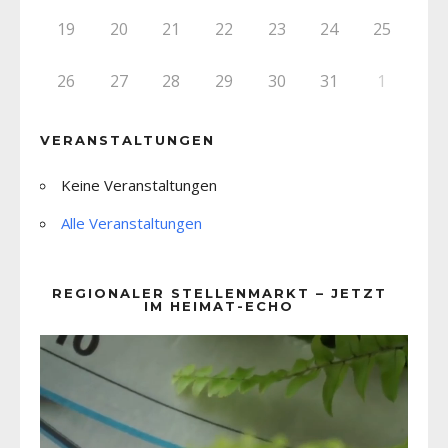
19
20
21
22
23
24
25
26
27
28
29
30
31
1
VERANSTALTUNGEN
Keine Veranstaltungen
Alle Veranstaltungen
REGIONALER STELLENMARKT – JETZT
IM HEIMAT-ECHO
Video-
Player