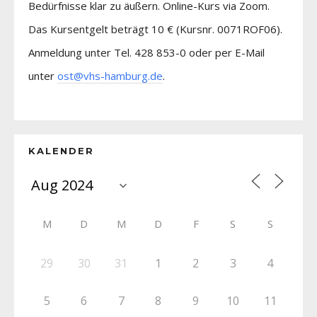
Bedürfnisse klar zu äußern. Online-Kurs via Zoom.
Das Kursentgelt beträgt 10 € (Kursnr. 0071ROF06).
Anmeldung unter Tel. 428 853-0 oder per E-Mail
unter
ost@vhs-hamburg.de
.
KALENDER
M
D
M
D
F
S
S
29
30
31
1
2
3
4
5
6
7
8
9
10
11