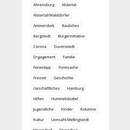
Ahrensburg
Alstertal
Alstertal/Walddörfer
Ammersbek
Bauliches
Bergstedt
Bürgerinitiative
Corona
Duvenstedt
Engagement
Familie
Ferientipp
Formsache
Freizeit
Geschichte
Geschäftliches
Hamburg
Hilfen
Hummelsbüttel
Jugendliche
Kinder
Kolumne
Kultur
Lemsahl-Mellingstedt