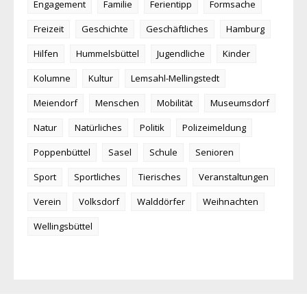
Engagement
Familie
Ferientipp
Formsache
Freizeit
Geschichte
Geschäftliches
Hamburg
Hilfen
Hummelsbüttel
Jugendliche
Kinder
Kolumne
Kultur
Lemsahl-Mellingstedt
Meiendorf
Menschen
Mobilität
Museumsdorf
Natur
Natürliches
Politik
Polizeimeldung
Poppenbüttel
Sasel
Schule
Senioren
Sport
Sportliches
Tierisches
Veranstaltungen
Verein
Volksdorf
Walddörfer
Weihnachten
Wellingsbüttel