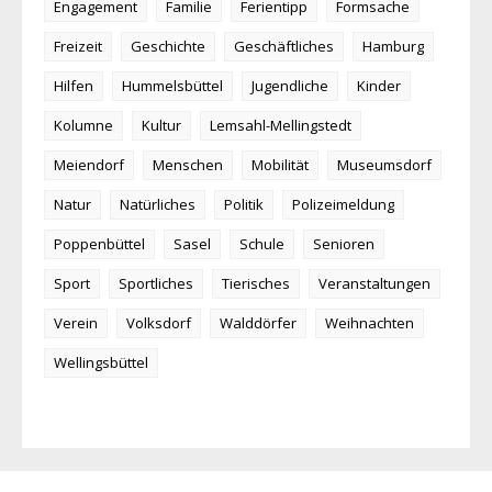
Engagement
Familie
Ferientipp
Formsache
Freizeit
Geschichte
Geschäftliches
Hamburg
Hilfen
Hummelsbüttel
Jugendliche
Kinder
Kolumne
Kultur
Lemsahl-Mellingstedt
Meiendorf
Menschen
Mobilität
Museumsdorf
Natur
Natürliches
Politik
Polizeimeldung
Poppenbüttel
Sasel
Schule
Senioren
Sport
Sportliches
Tierisches
Veranstaltungen
Verein
Volksdorf
Walddörfer
Weihnachten
Wellingsbüttel