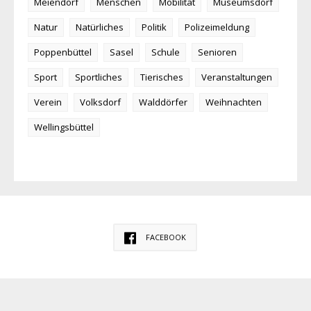
Meiendorf
Menschen
Mobilität
Museumsdorf
Natur
Natürliches
Politik
Polizeimeldung
Poppenbüttel
Sasel
Schule
Senioren
Sport
Sportliches
Tierisches
Veranstaltungen
Verein
Volksdorf
Walddörfer
Weihnachten
Wellingsbüttel
FACEBOOK