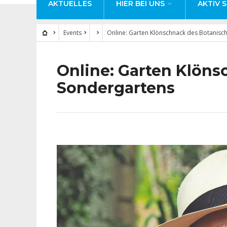
AKTUELLES
HIER BEI UNS
AKTIV S
Events
Online: Garten Klönschnack des Botanisc
Online: Garten Klön
Sondergartens