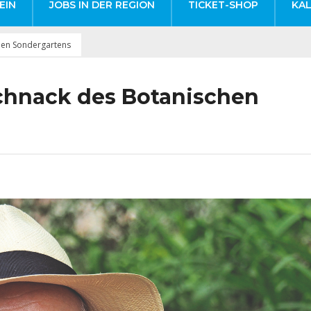
EIN
JOBS IN DER REGION
TICKET-SHOP
KA
hen Sondergartens
schnack des Botanischen