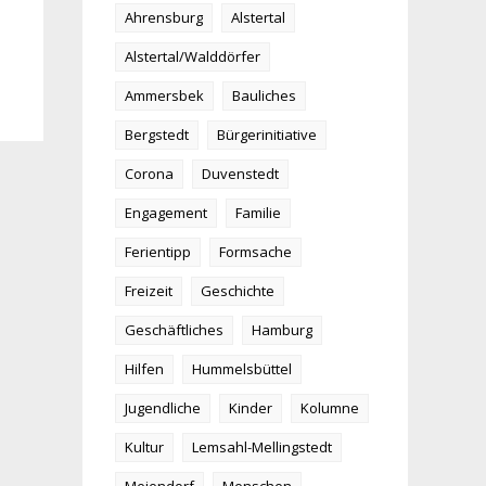
Ahrensburg
Alstertal
Alstertal/Walddörfer
Ammersbek
Bauliches
Bergstedt
Bürgerinitiative
Corona
Duvenstedt
Engagement
Familie
Ferientipp
Formsache
Freizeit
Geschichte
Geschäftliches
Hamburg
Hilfen
Hummelsbüttel
Jugendliche
Kinder
Kolumne
Kultur
Lemsahl-Mellingstedt