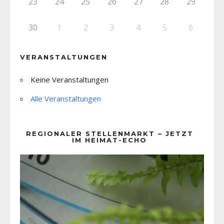
23
24
25
26
27
28
29
30
1
2
3
4
5
6
VERANSTALTUNGEN
Keine Veranstaltungen
Alle Veranstaltungen
REGIONALER STELLENMARKT – JETZT
IM HEIMAT-ECHO
Video-
Player