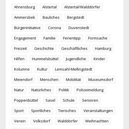
Ahrensburg
Alstertal
Alstertal/Walddörfer
Ammersbek
Bauliches
Bergstedt
Bürgerinitiative
Corona
Duvenstedt
Engagement
Familie
Ferientipp
Formsache
Freizeit
Geschichte
Geschäftliches
Hamburg
Hilfen
Hummelsbüttel
Jugendliche
Kinder
Kolumne
Kultur
Lemsahl-Mellingstedt
Meiendorf
Menschen
Mobilität
Museumsdorf
Natur
Natürliches
Politik
Polizeimeldung
Poppenbüttel
Sasel
Schule
Senioren
Sport
Sportliches
Tierisches
Veranstaltungen
Verein
Volksdorf
Walddörfer
Weihnachten