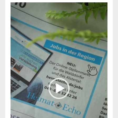
Video-
Player