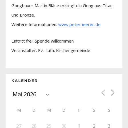
Gongbauer Martin Bläse erklingt ein Gong aus Titan
und Bronze.
Weitere Informationen:
www.peterheeren.de
Eintritt frei, Spende willkommen
Veranstalter: Ev.-Luth. Kirchengemeinde
KALENDER
M
D
M
D
F
S
S
27
28
29
30
1
2
3