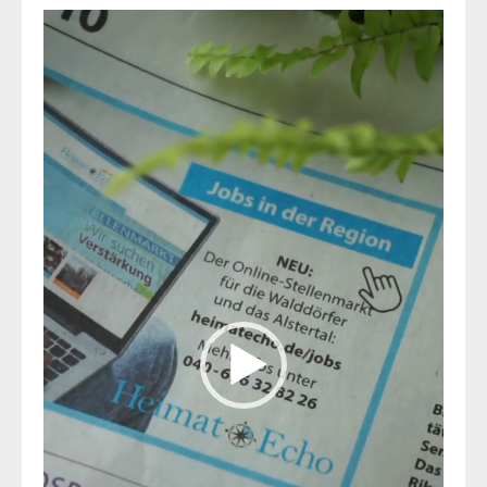
Video-
Player