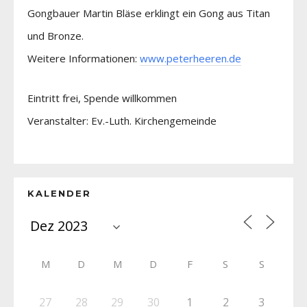
Gongbauer Martin Bläse erklingt ein Gong aus Titan
und Bronze.
Weitere Informationen:
www.peterheeren.de
Eintritt frei, Spende willkommen
Veranstalter: Ev.-Luth. Kirchengemeinde
KALENDER
M
D
M
D
F
S
S
27
28
29
30
1
2
3