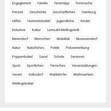
Engagement
Familie
Ferientipp
Formsache
Freizeit
Geschichte
Geschäftliches
Hamburg
Hilfen
Hummelsbüttel
Jugendliche
Kinder
Kolumne
Kultur
Lemsahl-Mellingstedt
Meiendorf
Menschen
Mobilität
Museumsdorf
Natur
Natürliches
Politik
Polizeimeldung
Poppenbüttel
Sasel
Schule
Senioren
Sport
Sportliches
Tierisches
Veranstaltungen
Verein
Volksdorf
Walddörfer
Weihnachten
Wellingsbüttel