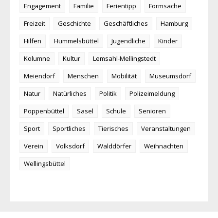
Engagement
Familie
Ferientipp
Formsache
Freizeit
Geschichte
Geschäftliches
Hamburg
Hilfen
Hummelsbüttel
Jugendliche
Kinder
Kolumne
Kultur
Lemsahl-Mellingstedt
Meiendorf
Menschen
Mobilität
Museumsdorf
Natur
Natürliches
Politik
Polizeimeldung
Poppenbüttel
Sasel
Schule
Senioren
Sport
Sportliches
Tierisches
Veranstaltungen
Verein
Volksdorf
Walddörfer
Weihnachten
Wellingsbüttel