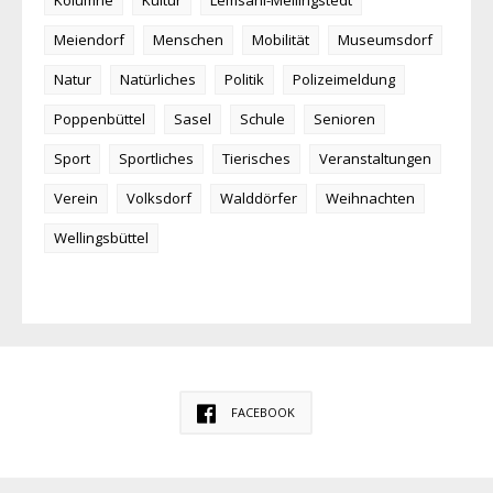
Kolumne
Kultur
Lemsahl-Mellingstedt
Meiendorf
Menschen
Mobilität
Museumsdorf
Natur
Natürliches
Politik
Polizeimeldung
Poppenbüttel
Sasel
Schule
Senioren
Sport
Sportliches
Tierisches
Veranstaltungen
Verein
Volksdorf
Walddörfer
Weihnachten
Wellingsbüttel
FACEBOOK