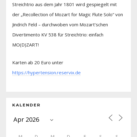
Streichtrio aus dem Jahr 1801 wird gespiegelt mit
der „Recollection of Mozart for Magic Flute Solo“ von
Jindrich Feld – durchwoben vom Mozart’schen
Divertimento KV 538 für Streichtrio: einfach
MO(D)ZART!
Karten ab 20 Euro unter
https://hypertension.reservix.de
KALENDER
M
D
M
D
F
S
S