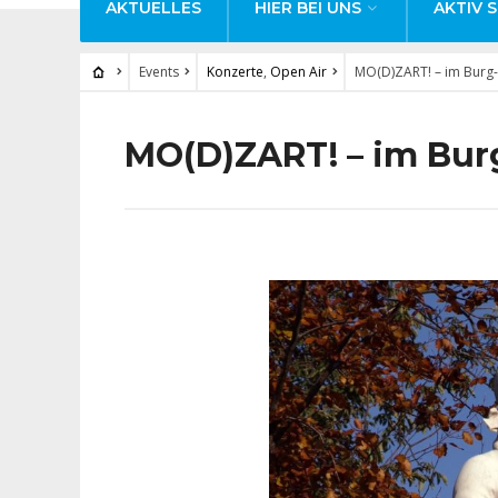
AKTUELLES
HIER BEI UNS
AKTIV S
Events
Konzerte
,
Open Air
MO(D)ZART! – im Burg
MO(D)ZART! – im Bur