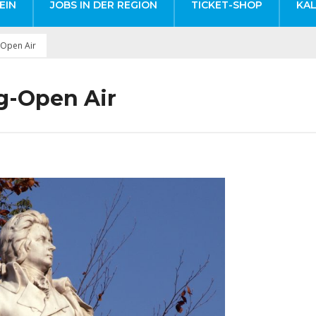
EIN
JOBS IN DER REGION
TICKET-SHOP
KA
-Open Air
g-Open Air