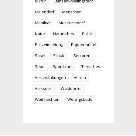
Kultur
Lemsahl-Mellingstedt
Meiendorf
Menschen
Mobilität
Museumsdorf
Natur
Natürliches
Politik
Polizeimeldung
Poppenbüttel
Sasel
Schule
Senioren
Sport
Sportliches
Tierisches
Veranstaltungen
Verein
Volksdorf
Walddörfer
Weihnachten
Wellingsbüttel