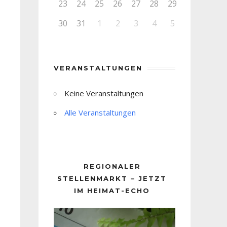
23
24
25
26
27
28
29
30
31
1
2
3
4
5
VERANSTALTUNGEN
Keine Veranstaltungen
Alle Veranstaltungen
REGIONALER
STELLENMARKT – JETZT
IM HEIMAT-ECHO
Video-