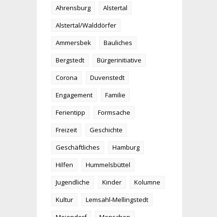
Ahrensburg
Alstertal
Alstertal/Walddörfer
Ammersbek
Bauliches
Bergstedt
Bürgerinitiative
Corona
Duvenstedt
Engagement
Familie
Ferientipp
Formsache
Freizeit
Geschichte
Geschäftliches
Hamburg
Hilfen
Hummelsbüttel
Jugendliche
Kinder
Kolumne
Kultur
Lemsahl-Mellingstedt