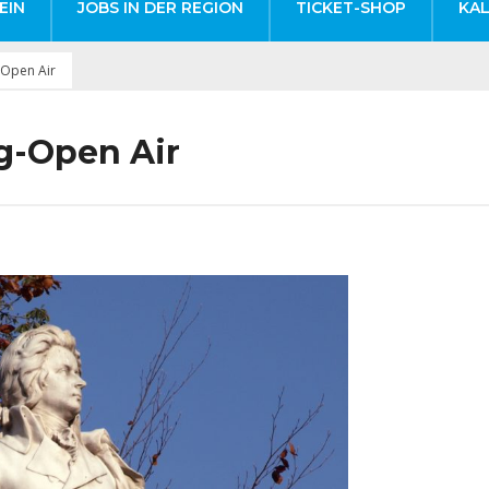
EIN
JOBS IN DER REGION
TICKET-SHOP
KA
-Open Air
g-Open Air