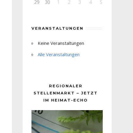
29
30
1
2
3
4
5
VERANSTALTUNGEN
Keine Veranstaltungen
Alle Veranstaltungen
REGIONALER
STELLENMARKT – JETZT
IM HEIMAT-ECHO
Video-
Player