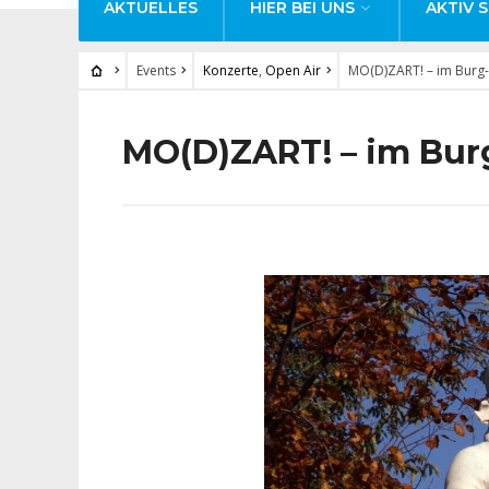
AKTUELLES
HIER BEI UNS
AKTIV S
Events
Konzerte
,
Open Air
MO(D)ZART! – im Burg
MO(D)ZART! – im Bur