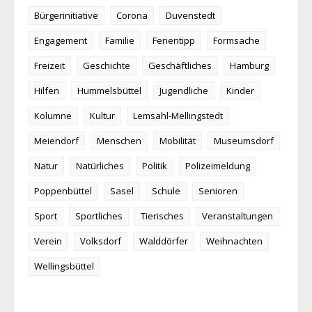
Bürgerinitiative
Corona
Duvenstedt
Engagement
Familie
Ferientipp
Formsache
Freizeit
Geschichte
Geschäftliches
Hamburg
Hilfen
Hummelsbüttel
Jugendliche
Kinder
Kolumne
Kultur
Lemsahl-Mellingstedt
Meiendorf
Menschen
Mobilität
Museumsdorf
Natur
Natürliches
Politik
Polizeimeldung
Poppenbüttel
Sasel
Schule
Senioren
Sport
Sportliches
Tierisches
Veranstaltungen
Verein
Volksdorf
Walddörfer
Weihnachten
Wellingsbüttel