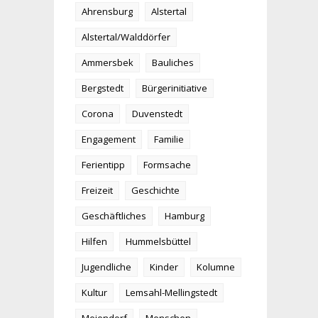
Ahrensburg
Alstertal
Alstertal/Walddörfer
Ammersbek
Bauliches
Bergstedt
Bürgerinitiative
Corona
Duvenstedt
Engagement
Familie
Ferientipp
Formsache
Freizeit
Geschichte
Geschäftliches
Hamburg
Hilfen
Hummelsbüttel
Jugendliche
Kinder
Kolumne
Kultur
Lemsahl-Mellingstedt