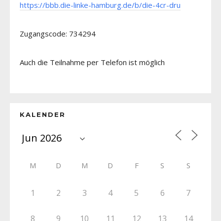
https://bbb.die-linke-hamburg.de/b/die-4cr-dru
Zugangscode: 734294
Auch die Teilnahme per Telefon ist möglich
KALENDER
M
D
M
D
F
S
S
1
2
3
4
5
6
7
8
9
10
11
12
13
14