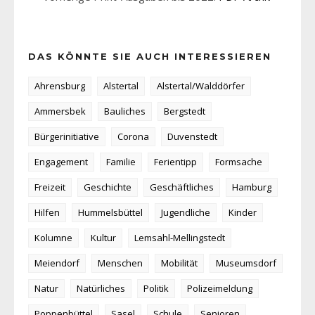
DAS KÖNNTE SIE AUCH INTERESSIEREN
Ahrensburg
Alstertal
Alstertal/Walddörfer
Ammersbek
Bauliches
Bergstedt
Bürgerinitiative
Corona
Duvenstedt
Engagement
Familie
Ferientipp
Formsache
Freizeit
Geschichte
Geschäftliches
Hamburg
Hilfen
Hummelsbüttel
Jugendliche
Kinder
Kolumne
Kultur
Lemsahl-Mellingstedt
Meiendorf
Menschen
Mobilität
Museumsdorf
Natur
Natürliches
Politik
Polizeimeldung
Poppenbüttel
Sasel
Schule
Senioren