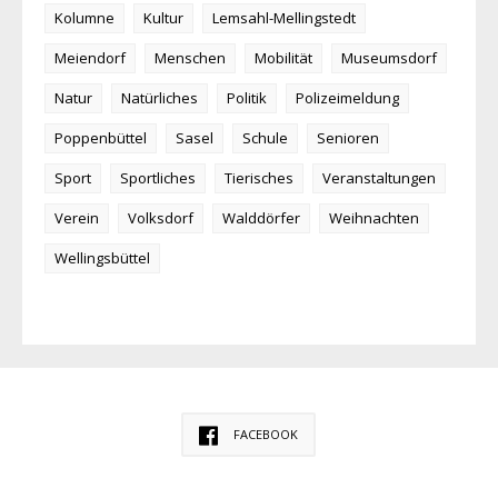
Kolumne
Kultur
Lemsahl-Mellingstedt
Meiendorf
Menschen
Mobilität
Museumsdorf
Natur
Natürliches
Politik
Polizeimeldung
Poppenbüttel
Sasel
Schule
Senioren
Sport
Sportliches
Tierisches
Veranstaltungen
Verein
Volksdorf
Walddörfer
Weihnachten
Wellingsbüttel
FACEBOOK