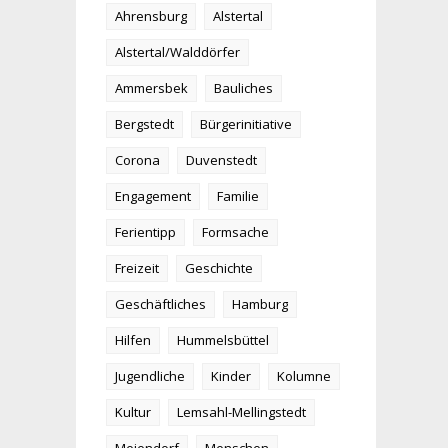
Ahrensburg
Alstertal
Alstertal/Walddörfer
Ammersbek
Bauliches
Bergstedt
Bürgerinitiative
Corona
Duvenstedt
Engagement
Familie
Ferientipp
Formsache
Freizeit
Geschichte
Geschäftliches
Hamburg
Hilfen
Hummelsbüttel
Jugendliche
Kinder
Kolumne
Kultur
Lemsahl-Mellingstedt