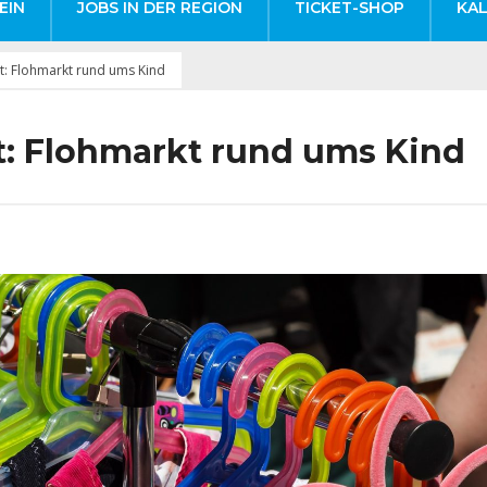
EIN
JOBS IN DER REGION
TICKET-SHOP
KA
t: Flohmarkt rund ums Kind
t: Flohmarkt rund ums Kind