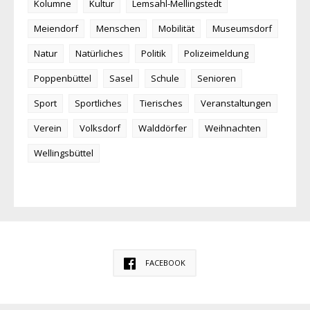
Kolumne
Kultur
Lemsahl-Mellingstedt
Meiendorf
Menschen
Mobilität
Museumsdorf
Natur
Natürliches
Politik
Polizeimeldung
Poppenbüttel
Sasel
Schule
Senioren
Sport
Sportliches
Tierisches
Veranstaltungen
Verein
Volksdorf
Walddörfer
Weihnachten
Wellingsbüttel
FACEBOOK