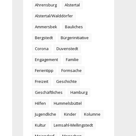
Ahrensburg
Alstertal
Alstertal/Walddörfer
Ammersbek
Bauliches
Bergstedt
Bürgerinitiative
Corona
Duvenstedt
Engagement
Familie
Ferientipp
Formsache
Freizeit
Geschichte
Geschäftliches
Hamburg
Hilfen
Hummelsbüttel
Jugendliche
Kinder
Kolumne
Kultur
Lemsahl-Mellingstedt