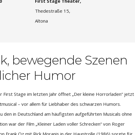
0
First Stage Theater,
Thedestraße 15,
Altona
ik, bewegende Szenen
licher Humor
First Stage im letzten Jahr öffnet „Der kleine Horrorladen“ jetzt
ltmusical – vor allem für Liebhaber des schwarzen Humors.
zu den in Deutschland am häufigsten aufgeführten Musicals ohne
ation war der Film „Kleiner Laden voller Schrecken“ von Roger
n Frank Oz mit Rick Moranis in der Hauptrolle (1986) sorgte für