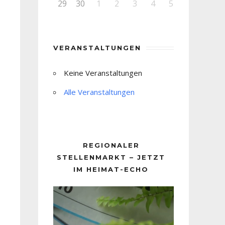
29
30
1
2
3
4
5
VERANSTALTUNGEN
Keine Veranstaltungen
Alle Veranstaltungen
REGIONALER
STELLENMARKT – JETZT
IM HEIMAT-ECHO
Video-
Player