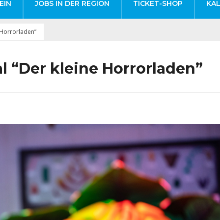
EIN
JOBS IN DER REGION
TICKET-SHOP
KA
 Horrorladen”
 “Der kleine Horrorladen”