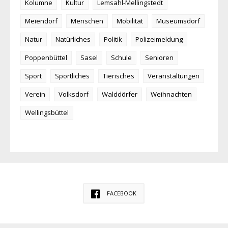
Kolumne
Kultur
Lemsahl-Mellingstedt
Meiendorf
Menschen
Mobilität
Museumsdorf
Natur
Natürliches
Politik
Polizeimeldung
Poppenbüttel
Sasel
Schule
Senioren
Sport
Sportliches
Tierisches
Veranstaltungen
Verein
Volksdorf
Walddörfer
Weihnachten
Wellingsbüttel
FACEBOOK