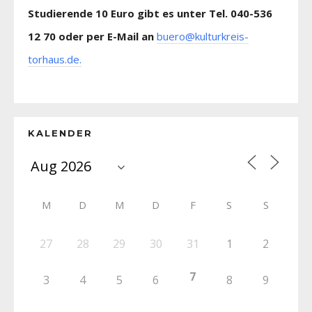
Studierende 10 Euro gibt es unter Tel. 040-536
12 70 oder per E-Mail an
buero@kulturkreis-
torhaus.de.
KALENDER
M
D
M
D
F
S
S
27
28
29
30
31
1
2
7
3
4
5
6
8
9