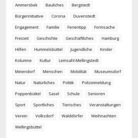
Ammersbek
Bauliches
Bergstedt
Bürgerinitiative
Corona
Duvenstedt
Engagement
Familie
Ferientipp
Formsache
Freizeit
Geschichte
Geschäftliches
Hamburg
Hilfen
Hummelsbüttel
Jugendliche
Kinder
Kolumne
Kultur
Lemsahl-Mellingstedt
Meiendorf
Menschen
Mobilität
Museumsdorf
Natur
Natürliches
Politik
Polizeimeldung
Poppenbüttel
Sasel
Schule
Senioren
Sport
Sportliches
Tierisches
Veranstaltungen
Verein
Volksdorf
Walddörfer
Weihnachten
Wellingsbüttel