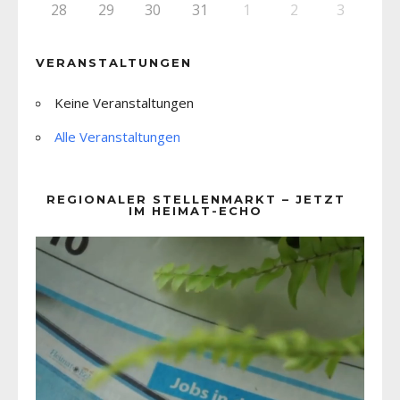
28
29
30
31
1
2
3
VERANSTALTUNGEN
Keine Veranstaltungen
Alle Veranstaltungen
REGIONALER STELLENMARKT – JETZT
IM HEIMAT-ECHO
Video-
Player