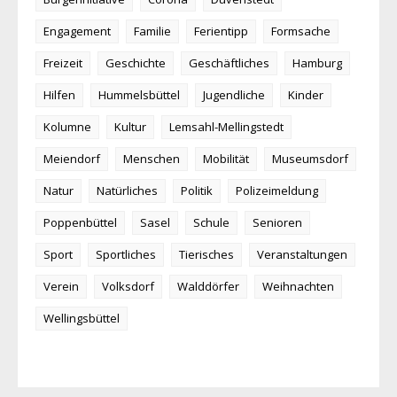
Engagement
Familie
Ferientipp
Formsache
Freizeit
Geschichte
Geschäftliches
Hamburg
Hilfen
Hummelsbüttel
Jugendliche
Kinder
Kolumne
Kultur
Lemsahl-Mellingstedt
Meiendorf
Menschen
Mobilität
Museumsdorf
Natur
Natürliches
Politik
Polizeimeldung
Poppenbüttel
Sasel
Schule
Senioren
Sport
Sportliches
Tierisches
Veranstaltungen
Verein
Volksdorf
Walddörfer
Weihnachten
Wellingsbüttel