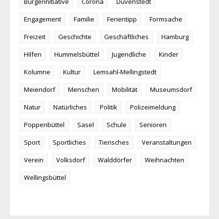
Bürgerinitiative
Corona
Duvenstedt
Engagement
Familie
Ferientipp
Formsache
Freizeit
Geschichte
Geschäftliches
Hamburg
Hilfen
Hummelsbüttel
Jugendliche
Kinder
Kolumne
Kultur
Lemsahl-Mellingstedt
Meiendorf
Menschen
Mobilität
Museumsdorf
Natur
Natürliches
Politik
Polizeimeldung
Poppenbüttel
Sasel
Schule
Senioren
Sport
Sportliches
Tierisches
Veranstaltungen
Verein
Volksdorf
Walddörfer
Weihnachten
Wellingsbüttel