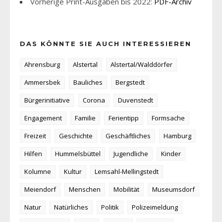
Vorherige Print-Ausgaben bis 2022:
PDF-Archiv
DAS KÖNNTE SIE AUCH INTERESSIEREN
Ahrensburg
Alstertal
Alstertal/Walddörfer
Ammersbek
Bauliches
Bergstedt
Bürgerinitiative
Corona
Duvenstedt
Engagement
Familie
Ferientipp
Formsache
Freizeit
Geschichte
Geschäftliches
Hamburg
Hilfen
Hummelsbüttel
Jugendliche
Kinder
Kolumne
Kultur
Lemsahl-Mellingstedt
Meiendorf
Menschen
Mobilität
Museumsdorf
Natur
Natürliches
Politik
Polizeimeldung