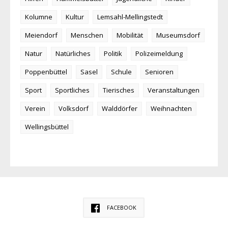
Kolumne
Kultur
Lemsahl-Mellingstedt
Meiendorf
Menschen
Mobilität
Museumsdorf
Natur
Natürliches
Politik
Polizeimeldung
Poppenbüttel
Sasel
Schule
Senioren
Sport
Sportliches
Tierisches
Veranstaltungen
Verein
Volksdorf
Walddörfer
Weihnachten
Wellingsbüttel
FACEBOOK