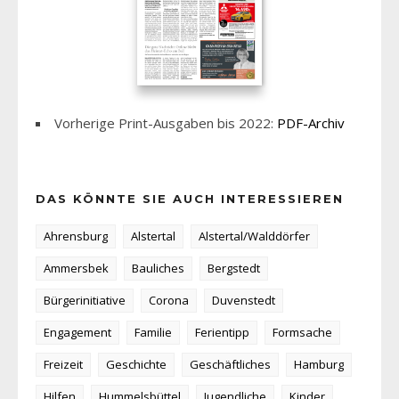
Vorherige Print-Ausgaben bis 2022:
PDF-Archiv
DAS KÖNNTE SIE AUCH INTERESSIEREN
Ahrensburg
Alstertal
Alstertal/Walddörfer
Ammersbek
Bauliches
Bergstedt
Bürgerinitiative
Corona
Duvenstedt
Engagement
Familie
Ferientipp
Formsache
Freizeit
Geschichte
Geschäftliches
Hamburg
Hilfen
Hummelsbüttel
Jugendliche
Kinder