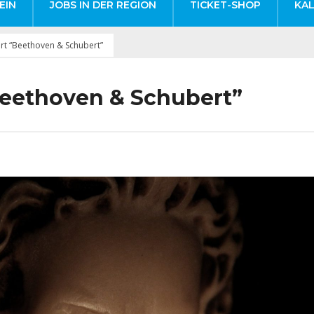
EIN
JOBS IN DER REGION
TICKET-SHOP
KA
rt “Beethoven & Schubert”
Beethoven & Schubert”