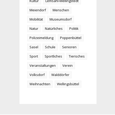
Kultur
Lemsahl-Mellingstedt
Meiendorf
Menschen
Mobilität
Museumsdorf
Natur
Natürliches
Politik
Polizeimeldung
Poppenbüttel
Sasel
Schule
Senioren
Sport
Sportliches
Tierisches
Veranstaltungen
Verein
Volksdorf
Walddörfer
Weihnachten
Wellingsbüttel