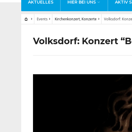
AKTUELLES
HIER BEI UNS
AKTIV S
Events
Kirchenkonzert
,
Konzerte
Volksdorf: Konze
Volksdorf: Konzert “