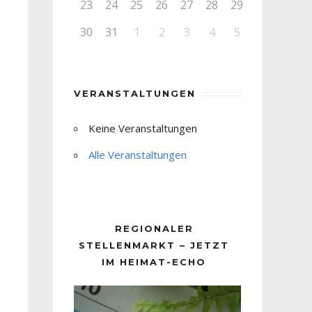
23
24
25
26
27
28
29
30
31
1
2
3
4
5
VERANSTALTUNGEN
Keine Veranstaltungen
Alle Veranstaltungen
REGIONALER
STELLENMARKT – JETZT
IM HEIMAT-ECHO
Video-