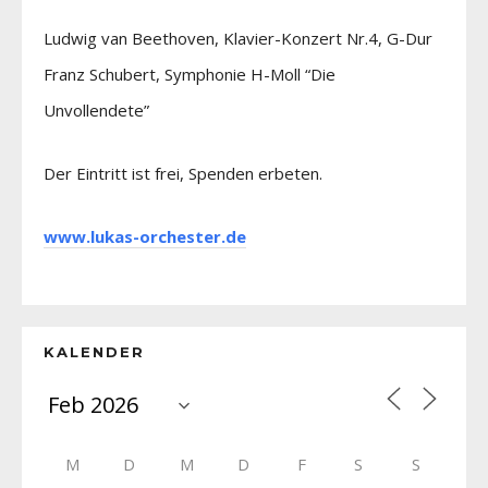
Ludwig van Beethoven, Klavier-Konzert Nr.4, G-Dur
Franz Schubert, Symphonie H-Moll “Die
Unvollendete”
Der Eintritt ist frei, Spenden erbeten.
www.lukas-orchester.de
KALENDER
M
D
M
D
F
S
S