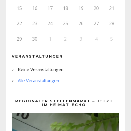
15
16
17
18
19
20
21
22
23
24
25
26
27
28
29
30
1
2
3
4
5
VERANSTALTUNGEN
Keine Veranstaltungen
Alle Veranstaltungen
REGIONALER STELLENMARKT – JETZT
IM HEIMAT-ECHO
Video-
Player