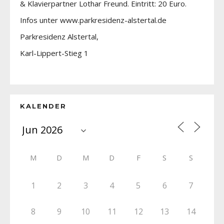
& Klavierpartner Lothar Freund. Eintritt: 20 Euro.
Infos unter www.parkresidenz-alstertal.de
Parkresidenz Alstertal,
Karl-Lippert-Stieg 1
KALENDER
M
D
M
D
F
S
S
1
2
3
4
5
6
7
8
9
10
11
12
13
14