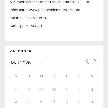
& Klavierpartner Lothar Freund. Eintritt: 20 Euro.
Infos unter www.parkresidenz-alstertal.de
Parkresidenz Alstertal,
Karl-Lippert-Stieg 1
KALENDER
M
D
M
D
F
S
S
27
28
29
30
1
2
3
4
5
6
7
8
9
10