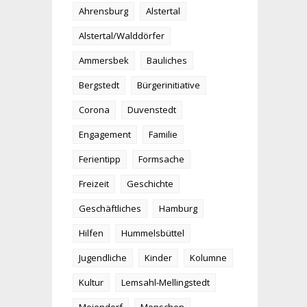
Ahrensburg
Alstertal
Alstertal/Walddörfer
Ammersbek
Bauliches
Bergstedt
Bürgerinitiative
Corona
Duvenstedt
Engagement
Familie
Ferientipp
Formsache
Freizeit
Geschichte
Geschäftliches
Hamburg
Hilfen
Hummelsbüttel
Jugendliche
Kinder
Kolumne
Kultur
Lemsahl-Mellingstedt