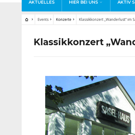
AKTUELLES
HIER BEI UNS
AKTIV S
Events
Konzerte
Klassikkonzert „Wanderlust“ im 
Klassikkonzert „Wand