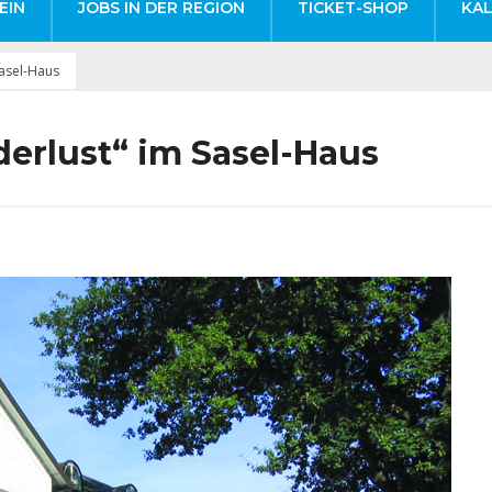
EIN
JOBS IN DER REGION
TICKET-SHOP
KA
Sasel-Haus
erlust“ im Sasel-Haus