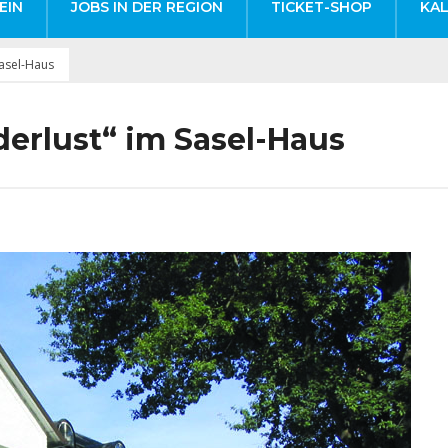
EIN
JOBS IN DER REGION
TICKET-SHOP
KA
Sasel-Haus
erlust“ im Sasel-Haus