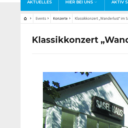
AKTUELLES
HIER BEI UNS
AKTIV S
Events
Konzerte
Klassikkonzert „Wanderlust“ im 
Klassikkonzert „Wand