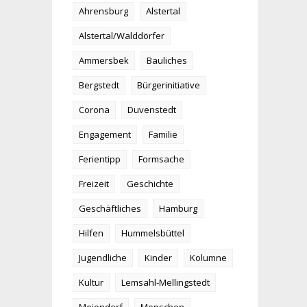
Ahrensburg
Alstertal
Alstertal/Walddörfer
Ammersbek
Bauliches
Bergstedt
Bürgerinitiative
Corona
Duvenstedt
Engagement
Familie
Ferientipp
Formsache
Freizeit
Geschichte
Geschäftliches
Hamburg
Hilfen
Hummelsbüttel
Jugendliche
Kinder
Kolumne
Kultur
Lemsahl-Mellingstedt