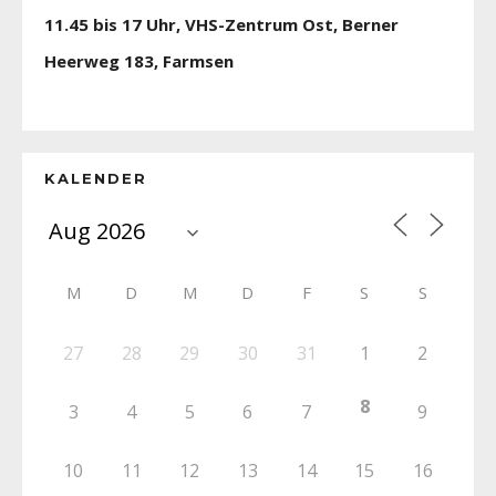
11.45 bis 17 Uhr, VHS-Zentrum Ost, Berner
Heerweg 183, Farmsen
KALENDER
M
D
M
D
F
S
S
27
28
29
30
31
1
2
8
3
4
5
6
7
9
10
11
12
13
14
15
16