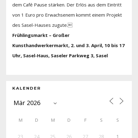
dem Café Pause stärken. Der Erlös aus dem Eintritt
von 1 Euro pro Erwachsenem kommt einem Projekt
des Sasel-Hauses zugute.
Frühlingsmarkt – Großer
Kunsthandwerkermarkt, 2. und 3. April, 10 bis 17
Uhr, Sasel-Haus, Saseler Parkweg 3, Sasel
KALENDER
M
D
M
D
F
S
S
23
24
25
26
27
28
1