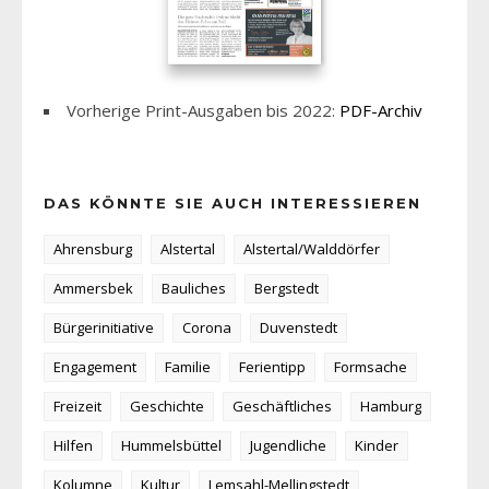
Vorherige Print-Ausgaben bis 2022:
PDF-Archiv
DAS KÖNNTE SIE AUCH INTERESSIEREN
Ahrensburg
Alstertal
Alstertal/Walddörfer
Ammersbek
Bauliches
Bergstedt
Bürgerinitiative
Corona
Duvenstedt
Engagement
Familie
Ferientipp
Formsache
Freizeit
Geschichte
Geschäftliches
Hamburg
Hilfen
Hummelsbüttel
Jugendliche
Kinder
Kolumne
Kultur
Lemsahl-Mellingstedt