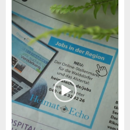
Video-
Player